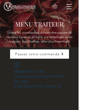
MENU TRAITEUR
Toutes les commandes doivent être passée 48
heures à l'avance, en ligne, par téléphone ou en
magasin, (sauf buffets, délai plus important).
Passez votre commande
Widget Didn’t Load
Check your internet and refresh
this page.
If that doesn’t work, contact us.